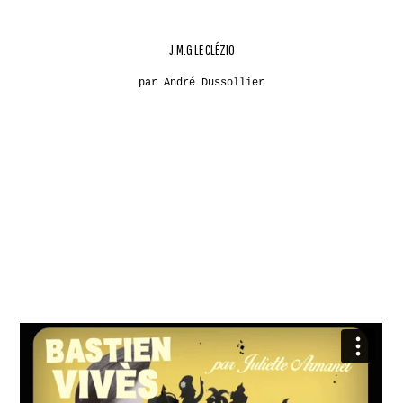
J.M.G LE CLÉZIO
par André Dussollier